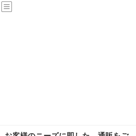
コ
ナ
有限会社加藤売店
ン
ビ
テ
ゲ
ン
ー
ツ
シ
通販のご案内
へ
ョ
ス
ン
キ
に
ッ
移
プ
動
HOME
通販のご案内
広く親しまれているオフィス用品通
販 カウネット。
文教、幼保に特化したエデュース、
プチエデュース、スマートスクー
ル。
お客様のニーズに即した、通販をご